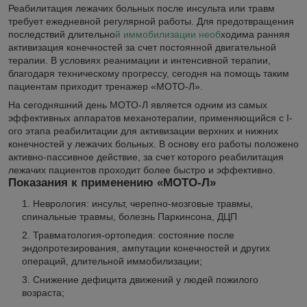
Реабилитация лежачих больных после инсульта или травм
требует ежедневной регулярной работы. Для предотвращения
последствий длительно
й иммобилизации необ
ходима ранняя
активизация конечностей за счет постоянной двигательной
терапии. В условиях реанимации и интенсивной терапии,
благодаря техническому прогрессу, сегодня на помощь таким
пациентам приходит тренажер «МОТО-Л».
На сегодняшний день МОТО-Л является одним из самых
эффективных аппаратов механотерапии, применяющийся с I-
ого этапа реабилитации для активизации верхних и нижних
конечностей у лежачих больных. В основу его работы положено
активно-пассивное действие, за счет которого реабилитация
лежачих пациентов проходит более быстро и эффективно.
Показания к применению «МОТО-Л»
Неврология: инсульт, черепно-мозговые травмы,
спинальные травмы, болезнь Паркинсона, ДЦП
Травматология-ортопедия: состояние после
эндопротезирования, ампутации конечностей и других
операций, длительной иммобилизации;
Снижение дефицита движений у людей пожилого
возраста;