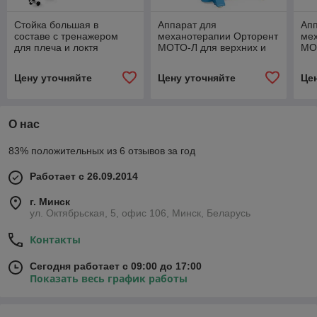
Стойка большая в
Аппарат для
Апп
составе с тренажером
механотерапии Орторент
ме
для плеча и локтя
МОТО-Л для верхних и
МО
ЗМ-660С Медприбор
нижних конечностей
Цену уточняйте
Цену уточняйте
Це
О нас
83% положительных из 6 отзывов за год
Работает с 26.09.2014
г. Минск
ул. Октябрьская, 5, офис 106, Минск, Беларусь
Контакты
Сегодня работает с 09:00 до 17:00
Показать весь график работы