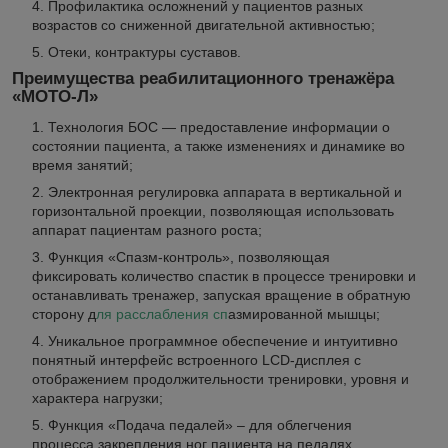
Профилактика осложнений у пациентов разных
возрастов со сниженной двигательной активностью;
Отеки, контрактуры суставов.
Преимущества реабилитационного тренажёра
«МОТО-Л»
Технология БОС — предоставление информации о
состоянии пациента, а также изменениях и динамике во
время занятий;
Электронная регулировка аппарата в вертикальной и
горизонтальной проекции, позволяющая использовать
аппарат пациентам разного роста;
Функция «Спазм-контроль», позволяющая
фиксировать количество спастик в процессе тренировки и
останавливать тренажер, запуская вращение в обратную
сторону д
ля расслабления сп
азмированной мышцы;
Уникальное программное обеспечение и интуитивно
понятный интерфейс встроенного LСD-дисплея с
отображением продолжительности тренировки, уровня и
характера нагрузки;
Функция «Подача педалей» – для облегчения
процесса закрепления ног пациента на педалях