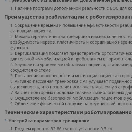
?
Тренировки с использованием дополненной реально
Наличие программ дополненной реальности с БОС для к
Преимущества реабилитации с роботизирован
Сокращение времени и повышение эффективности реабил
активации пациента.
Механотерапевтическая тренировка нижних конечностей
возбудимость нервов, пластичность и координацию нервн
функцию.
Вертикализация помогает предотвратить ортостатическу
длительной иммобилизацией и пребыванием в горизонтал
Улучшается уровень метаболизма пациента, стабилизиру
сосудистая система.
Повышение вовлеченности и мотивации пациента в проце
Активно-пассивная тренировка с А1 улучшает подвижнос
выносливость, что позволяет исключать мышечную атрофи
За счет повторных продолжительных физиологичных дви
Осуществление безопасной мобилизации пациентов в усл
Облегчение физической нагрузки на медицинский персона
Технические характеристики роботизированно
?
Настройка параметров тренировки
Подъем кровати: 52-86 см, шаг установки 0,5 см.