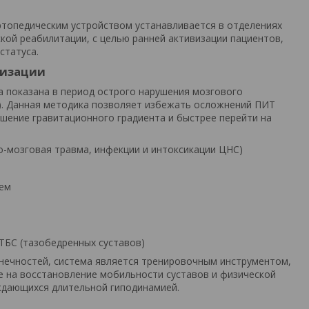
1
топедическим устройством устанавливается в отделениях
ской реабилитации, с целью ранней активизации пациентов,
 статуса.
лизации
а показана в период острого нарушения мозгового
. Данная методика позволяет избежать осложнений ПИТ
ушение гравитационного градиента и быстрее перейти на
о-мозговая травма, инфекции и интоксикации ЦНС)
тем
ТБС (тазобедренных суставов)
нечностей, система является тренировочным инструментом,
е на восстановление мобильности суставов и физической
ждающихся длительной гиподинамией.