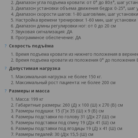
Диапазон угла подъема кровати: от 0° до 80±°, шаг устан
Диапазон установки объема движения бедра: 0-25°, шаг у
Диапазон скорости шагов: 1-80 шагов/мин, шаг установки
Настройка времени тренировки: 1-60 мин, шаг установки 
Диапазон длины регулировки ног: от 0 до 20 см
Звуковая сигнализация: ДА
Программное обеспечение: ДА
?
Скорость подъёма
Время подъема кровати из нижнего положения в верхнее:
Время подъема кровати из положения 0° до положения 80
?
Допустимая нагрузка
Максимальная нагрузка: не более 150 кг.
Максимальный рост пациента: не более 200 см
?
Размеры и масса
Масса: 199 кг
Габаритные размеры: 260 (Д) х 100 (Ш) х 270 (В) см
Размеры подушки: 15 (Г)х 35 (Ш) х 9 (В) см
Размеры подставки по голову 31 (Д)х 27 (Ш) см
Размеры подставки под спину 19 (Д)х 41 (Ш) см
Размеры подставки под ягодицы 19 (Д) х 41 (Ш) см
Размеры педалей: 30 (Д)х 15,5 (Ш) см