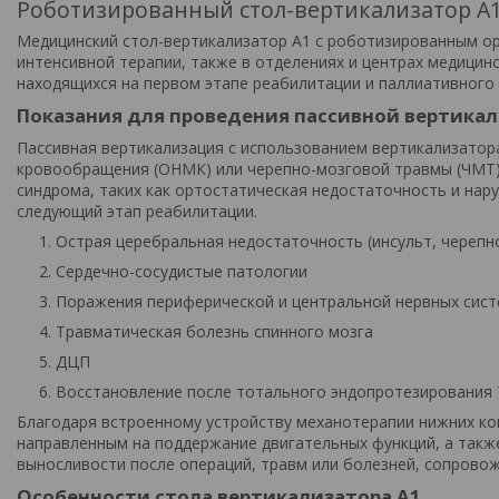
Роботизированный стол-вертикализатор А
Медицинский стол-вертикализатор А1 с роботизированным ор
интенсивной терапии, также в отделениях и центрах медицин
находящихся на первом этапе реабилитации и паллиативного
Показания для проведения пассивной вертика
Пассивная вертикализация с использованием вертикализатор
кровообращения (ОНМК) или черепно-мозговой травмы (ЧМТ)
синдрома, таких как ортостатическая недостаточность и нар
следующий этап реабилитации.
Острая церебральная недостаточность (инсульт, черепн
Сердечно-сосудистые патологии
Поражения периферической и центральной нервных сис
Травматическая болезнь спинного мозга
ДЦП
Восстановление после тотального эндопротезирования 
Благодаря встроенному устройству механотерапии нижних ко
направленным на поддержание двигательных функций, а такж
выносливости после операций, травм или болезней, сопрово
Особенности стола вертикализатора А1