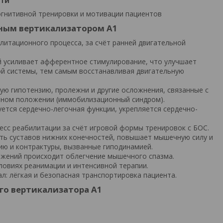
сти
огнитивной тренировки и мотивации пациентов
ным вертикализатором А1
итационного процесса, за счёт ранней двигательной
 усиливает афферентное стимулирование, что улучшает
ой системы, тем самым восстанавливая двигательную
ю гипотензию, пролежни и другие осложнения, связанные с
ьном положении (иммобилизационный синдром).
ется сердечно-легочная функции, укрепляется сердечно-
сс реабилитации за счёт игровой формы тренировок с БОС.
ть суставов нижних конечностей, повышает мышечную силу и
ю и контрактуры, вызванные гиподинамией.
жений происходит облегчение мышечного спазма.
овиях реанимации и интенсивной терапии.
л: лёгкая и безопасная транспортировка пациента.
го вертикализатора А1