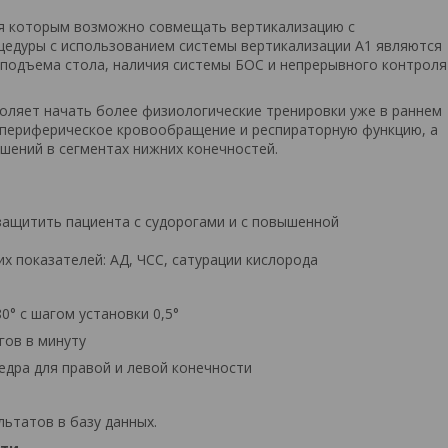
ря которым возможно совмещать вертикализацию с
цедуры с использованием системы вертикализации А1 являются
 подъема стола, наличия системы БОС и непрерывного контроля
оляет начать более физиологические тренировки уже в раннем
 периферическое кровообращение и респираторную функцию, а
шений в сегментах нижних конечностей.
защитить пациента с судорогами и с повышенной
 показателей: АД, ЧСС, сатурации кислорода
0° с шагом установки 0,5°
гов в минуту
дра для правой и левой конечности
льтатов в базу данных.