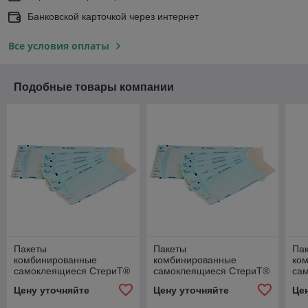
Банковской карточкой через интернет
Все условия оплаты
Подобные товары компании
Пакеты
Пакеты
Па
комбинированные
комбинированные
ко
самоклеящиеся СтериТ®
самоклеящиеся СтериТ®
са
100х200 мм (100 шт.)
300х390 мм (100 шт.)
200
Цену уточняйте
Цену уточняйте
Це