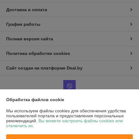
Доставка и оплата
График работы
Полная версия сайта
Политика обработки cookies
Сайт создан на платформе Deal.by
Обработка файлов cookie
Информация для покупателя
Мы используем файлы cookies для обеспечения удобства
пользователей портала и предоставления персональных
Юридическое лицо:
Частное унитарное предприятие «Воркаут Мед»
рекомендаций.
Вы можете настроить файлы cookies или
РБ, 220030, г. Минск, ул. Октябрьская, д.5, оф.109
отключить их.
Регистрационный номер ЕГР: 193667564