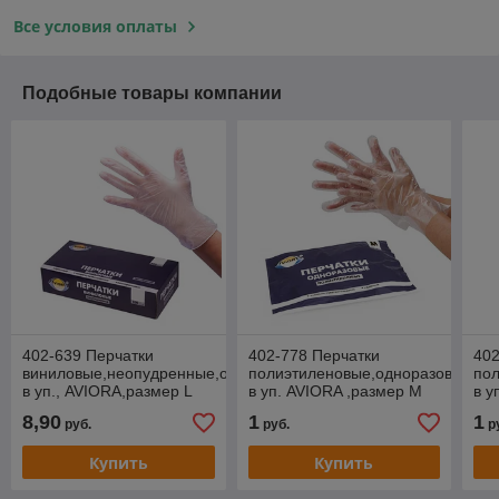
Все условия оплаты
Подобные товары компании
402-639 Перчатки
402-778 Перчатки
402
виниловые,неопудренные,одноразовые,100шт.
полиэтиленовые,одноразовые,10
пол
в уп., AVIORA,размер L
в уп. AVIORA ,размер М
в у
8,90
1
1
руб.
руб.
р
Купить
Купить