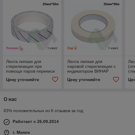
Лента липкая для
Лента липкая для
Лен
стерилизации при
паровой стерилизации с
(эт
помощи паров перекиси
индикатором ВИНАР
сте
водорода 25мм*25м
СтериТ® 25мм*50м
ин
Цену уточняйте
Цену уточняйте
Це
Ст
О нас
83% положительных из 6 отзывов за год
Работает с 26.09.2014
г. Минск