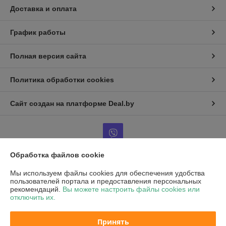
Доставка и оплата
График работы
Полная версия сайта
Политика обработки cookies
Сайт создан на платформе Deal.by
Обработка файлов cookie
Информация для покупателя
Мы используем файлы cookies для обеспечения удобства
пользователей портала и предоставления персональных
Юридическое лицо:
Частное унитарное предприятие «Воркаут Мед»
рекомендаций.
Вы можете настроить файлы cookies или
РБ, 220030, г. Минск, ул. Октябрьская, д.5, оф.109
отключить их.
Регистрационный номер ЕГР: 193667564
Принять