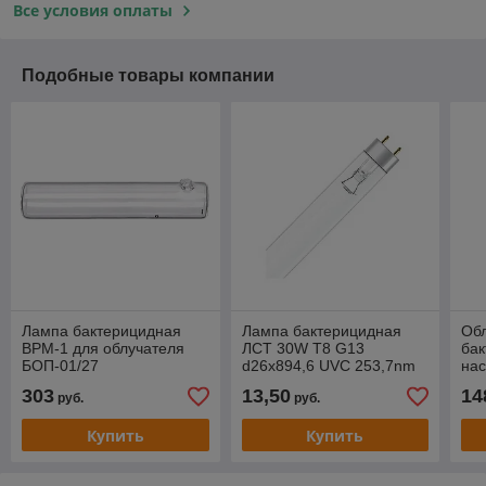
Все условия оплаты
Подобные товары компании
Лампа бактерицидная
Лампа бактерицидная
Об
ВРМ-1 для облучателя
ЛСТ 30W T8 G13
ба
БОП-01/27
d26х894,6 UVC 253,7nm
на
без озона
от
303
13,50
14
руб.
руб.
Купить
Купить