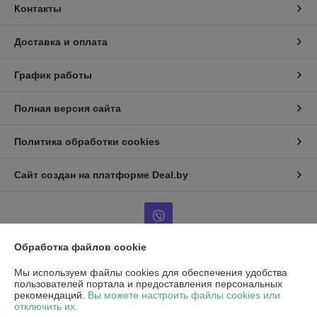
Контакты
Доставка и оплата
График работы
Полная версия сайта
Политика обработки cookies
Сайт создан на платформе Deal.by
Обработка файлов cookie
Информация для покупателя
Мы используем файлы cookies для обеспечения удобства
пользователей портала и предоставления персональных
Юридическое лицо:
Частное унитарное предприятие «Воркаут Мед»
рекомендаций.
Вы можете настроить файлы cookies или
РБ, 220030, г. Минск, ул. Октябрьская, д.5, оф.109
отключить их.