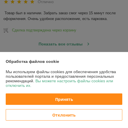
Отлично
Товар был в наличии. Забрать заказ смог через 15 минут после 
оформления. Очень удобное расположение, есть парковка.
Сделка подтверждена через корзину
Показать все отзывы
Обработка файлов cookie
О нас
Мы используем файлы cookies для обеспечения удобства
пользователей портала и предоставления персональных
Контакты
рекомендаций.
Вы можете настроить файлы cookies или
отключить их.
Доставка и оплата
Принять
График работы
Отклонить
Полная версия сайта