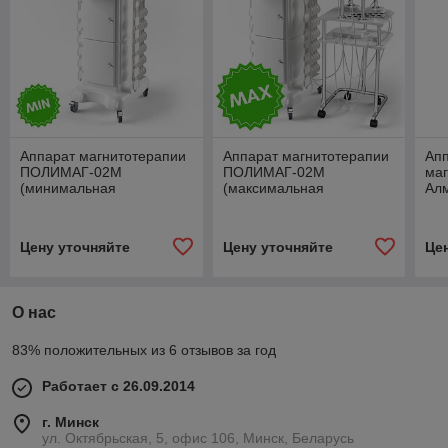
Аппарат магнитотерапии
Аппарат магнитотерапии
Ап
ПОЛИМАГ-02М
ПОЛИМАГ-02М
маг
(минимальная
(максимальная
Алм
комплектация – вариант
комплектация – вариант
1)
2)
Цену уточняйте
Цену уточняйте
Це
О нас
83% положительных из 6 отзывов за год
Работает с 26.09.2014
г. Минск
ул. Октябрьская, 5, офис 106, Минск, Беларусь