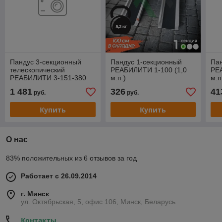
Пандус 3-секционный
Пандус 1-секционный
Пан
телескопический
РЕАБИЛИТИ 1-100 (1,0
РЕ
РЕАБИЛИТИ 3-151-380
м.п.)
м.п
(3,8 м.п.)
1 481
326
41
руб.
руб.
Купить
Купить
О нас
83% положительных из 6 отзывов за год
Работает с 26.09.2014
г. Минск
ул. Октябрьская, 5, офис 106, Минск, Беларусь
Контакты