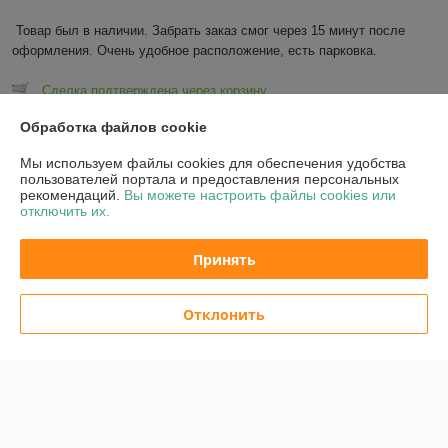
Товар был в наличии. Забрать заказ смог через 15 минут после 
оформления. Очень удобное расположение, есть парковка.
Сделка подтверждена через корзину
Обработка файлов cookie
Показать все отзывы
Мы используем файлы cookies для обеспечения удобства
пользователей портала и предоставления персональных
рекомендаций.
Вы можете настроить файлы cookies или
О нас
отключить их.
Контакты
Принять
Доставка и оплата
Отклонить
График работы
Полная версия сайта
Политика обработки cookies