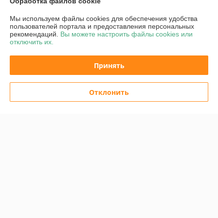
Обработка файлов cookie
Контакты
Мы используем файлы cookies для обеспечения удобства
пользователей портала и предоставления персональных
рекомендаций.
Вы можете настроить файлы cookies или
Доставка и оплата
отключить их.
График работы
Принять
Полная версия сайта
Отклонить
Политика обработки cookies
Сайт создан на платформе Deal.by
Информация для покупателя
Юридическое лицо:
Частное унитарное предприятие «Воркаут Мед»
РБ, 220030, г. Минск, ул. Октябрьская, д.5, оф.109