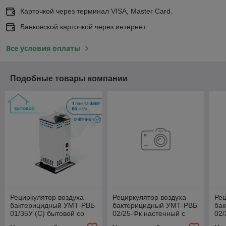
Карточкой через терминал VISA, Master Card.
Банковской карточкой через интернет
Все условия оплаты
Подобные товары компании
Рециркулятор воздуха
Рециркулятор воздуха
Рец
бактерицидный УМТ-РВБ
бактерицидный УМТ-РВБ
ба
01/35У (C) бытовой со
02/25-Фк настенный с
02/
счётчиком
фотокат. фильтром
нас