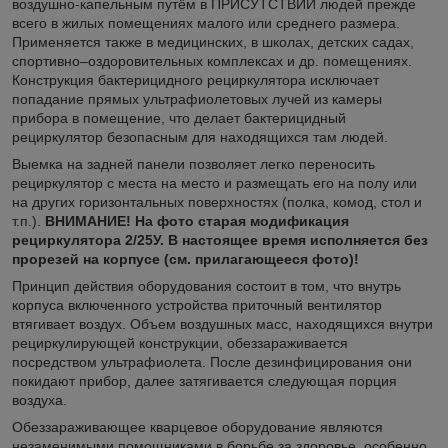
воздушно-капельным путём в ПРИСУТСТВИИ людей прежде
всего в жилых помещениях малого или среднего размера.
Применяется также в медицинских, в школах, детских садах,
спортивно–оздоровительных комплексах и др. помещениях.
Конструкция бактерицидного рециркулятора исключает
попадание прямых ультрафиолетовых лучей из камеры
прибора в помещение, что делает бактерицидный
рециркулятор безопасным для находящихся там людей.
Выемка на задней панели позволяет легко переносить
рециркулятор с места на место и размещать его на полу или
на других горизонтальных поверхностях (полка, комод, стол и
т.п.).
ВНИМАНИЕ! На фото старая модификация
рециркулятора 2/25У. В настоящее время исполняется без
прорезей на корпусе (см. прилагающееся фото)!
Принцип действия оборудования состоит в том, что внутрь
корпуса включенного устройства приточный вентилятор
втягивает воздух. Объем воздушных масс, находящихся внутри
рециркулирующей конструкции, обеззараживается
посредством ультрафиолета. После дезинфицирования они
покидают прибор, далее затягивается следующая порция
воздуха.
Обеззараживающее кварцевое оборудование являются
незаменимыми помощниками в борьбе за здоровье, особенно