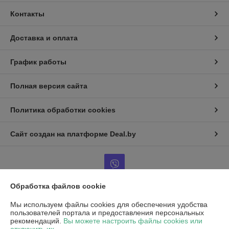
Контакты
Доставка и оплата
График работы
Полная версия сайта
Политика обработки cookies
Сайт создан на платформе Deal.by
Обработка файлов cookie
Информация для покупателя
Мы используем файлы cookies для обеспечения удобства
пользователей портала и предоставления персональных
Юридическое лицо:
Частное унитарное предприятие «Воркаут Мед»
рекомендаций.
Вы можете настроить файлы cookies или
РБ, 220030, г. Минск, ул. Октябрьская, д.5, оф.109