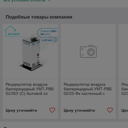
Подобные товары компании
Рециркулятор воздуха
Рециркулятор воздуха
Рец
бактерицидный УМТ-РВБ
бактерицидный УМТ-РВБ
ба
01/35У (C) бытовой со
02/25-Фк настенный с
02/
счётчиком
фотокат. фильтром
нас
фи
Цену уточняйте
Цену уточняйте
Це