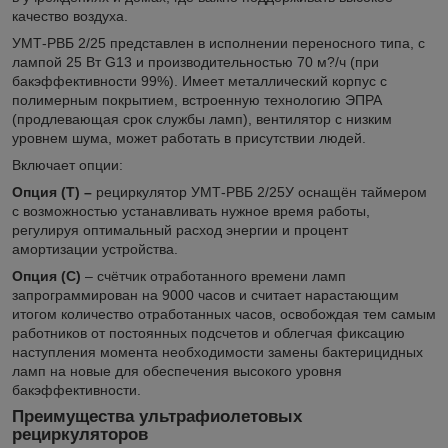
качество воздуха.
УМТ-РВБ 2/25 представлен в исполнении переносного типа, с
лампой 25 Вт G13 и производительностью 70 м?/ч (при
бакэффективности 99%). Имеет металлический корпус с
полимерным покрытием, встроенную технологию ЭПРА
(продлевающая срок службы ламп), вентилятор с низким
уровнем шума, может работать в присутствии людей.
Включает опции:
Опция (Т) –
рециркулятор УМТ-РВБ 2/25У оснащён таймером
с возможностью устанавливать нужное время работы,
регулируя оптимальный расход энергии и процент
амортизации устройства.
Опция (С)
– счётчик отработанного времени ламп
запрограммирован на 9000 часов и считает нарастающим
итогом количество отработанных часов, освобождая тем самым
работников от постоянных подсчетов и облегчая фиксацию
наступления момента необходимости замены бактерицидных
ламп на новые для обеспечения высокого уровня
бакэффективности.
Преимущества ультрафиолетовых
рециркуляторов