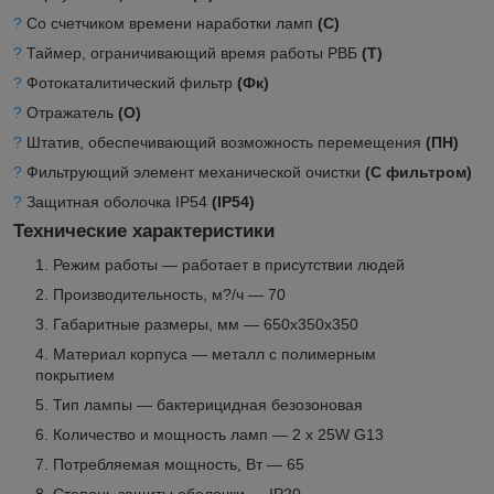
?
Со счетчиком времени наработки ламп
(С)
?
Таймер, ограничивающий время работы РВБ
(Т)
?
Фотокаталитический фильтр
(Фк)
?
Отражатель
(О)
?
Штатив, обеспечивающий возможность перемещения
(ПН)
?
Фильтрующий элемент механической очистки
(С фильтром)
?
Защитная оболочка IP54
(IP54)
Технические характеристики
Режим работы — работает в присутствии людей
Производительность, м?/ч — 70
Габаритные размеры, мм — 650x350x350
Материал корпуса — металл с полимерным
покрытием
Тип лампы — бактерицидная безозоновая
Количество и мощность ламп — 2 х 25W G13
Потребляемая мощность, Вт — 65
Степень защиты оболочки — IP20