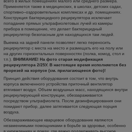
всего в жилых помещениях малого или среднего размера.
Применяется также в медицинских, в школах, детских садах,
спортивно–оздоровительных комплексах и др. помещениях.
Конструкция бактерицидного рециркулятора исключает
попадание прямых ультрафиолетовых лучей из камеры
прибора в помещение, что делает бактерицидный
рециркулятор безопасным для находящихся там людей.
Выемка на задней панели позволяет легко переносить
рециркулятор с места на место и размещать его на полу или
на других горизонтальных поверхностях (полка, комод, стол и
т.п.).
ВНИМАНИЕ! На фото старая модификация
рециркулятора 2/25У. В настоящее время исполняется без
прорезей на корпусе (см. прилагающееся фото)!
Принцип действия оборудования состоит в том, что внутрь
корпуса включенного устройства приточный вентилятор
втягивает воздух. Объем воздушных масс, находящихся внутри
рециркулирующей конструкции, обеззараживается
посредством ультрафиолета. После дезинфицирования они
покидают прибор, далее затягивается следующая порция
воздуха.
Обеззараживающее кварцевое оборудование являются
незаменимыми помощниками в борьбе за здоровье, особенно
в учреждениях и домах, где важно поддерживать высокое