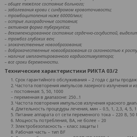
–
общее тяжёлое состояние больного;
–
заболевания крови с синдромом кровоточивости;
–
тромбоцитопения ниже 60000/мкл;
–
острые лихорадочные состояния;
–
активная форма туберкулёза;
–
декомпенсированное состояние сердечно-сосудистой, выдели
–
тромбоз глубоких вен;
–
злокачественные новообразования;
–
доброкачественные новообразования со склонностью к росту
–
наличие имплантированного кардиостимулятора;
–
все сроки беременности.
Технические характеристики РИКТА 03/2
Cрок гарантийного обслуживания – 2 года с даты продаж
Частота повторения импульсов лазерного излучения и из
– постоянная: 5, 50, 1000
– переменная в диапазоне: 250...1
Частота повторения импульсов излучения красного диапа
Длительность процедуры лечения, мин – 0.5, 1, 2,3, 4, 5, 
Питание аппарата от сети переменного тока – 220 В, 50 
Мощность потребления, ВА, не более – 20
Электробезопасность – класс защиты I
Рабочая часть – тип BF