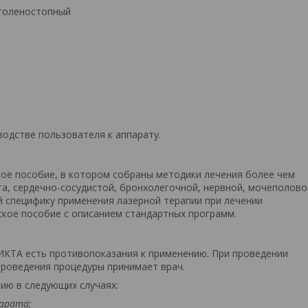
 голеностопный
одстве пользователя к аппарату.
ое пособие, в котором собраны методики лечения более чем
а, сердечно-сосудистой, бронхолегочной, нервной, мочеполово
ий специфику применения лазерной терапии при лечении
ское пособие с описанием стандартных программ.
РИКТА есть противопоказания к применению. При проведении
роведения процедуры принимает врач.
ию в следующих случаях:
парата;