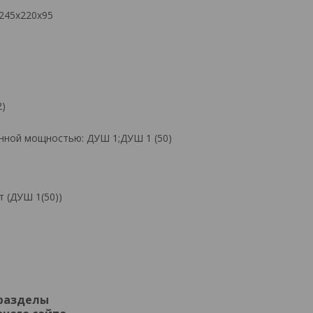
 245x220x95
2)
нной мощностью: ДУШ 1;ДУШ 1 (50)
т (ДУШ 1(50))
 разделы