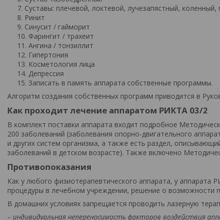
Суставы: плечевой, локтевой, лучезапястный, коленный,
Ринит
Синусит / гайморит
Фарингит / трахеит
Ангина / тонзиллит
Гипертония
Косметология лица
Депрессия
Записать в память аппарата собственные программы.
Алгоритм создания собственных программ приводится в Руков
Как проходит лечение аппаратом РИКТА 03/2
В комплект поставки аппарата входит подробное Методическ
200 заболеваний (заболевания опорно-двигательного аппарат
и других систем организма, а также есть раздел, описывающ
заболеваний в детском возрасте). Также включено Методиче
Противопоказания
Как у любого физиотерапевтического аппарата, у аппарата 
процедуры в лечебном учреждении, решение о возможности п
В домашних условиях запрещается проводить лазерную терап
– индивидуальная непереносимость факторов воздействия ап