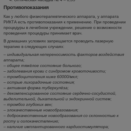
Противопоказания
Как у любого физиотерапевтического аппарата, у аппарата
РИКТА есть противопоказания к применению. При проведении
процедуры в лечебном учреждении, решение о возможности
проведения процедуры принимает врач.
В домашних условиях запрещается проводить лазерную
терапию в следующих случаях:
– индивидуальная непереносимость факторов воздействия
аппарата;
–
общее тяжёлое состояние больного;
–
заболевания крови с синдромом кровоточивости;
–
тромбоцитопения ниже 60000/мкл;
–
острые лихорадочные состояния;
–
активная форма туберкулёза;
–
декомпенсированное состояние сердечно-сосудистой,
выделительной, дыхательной и эндокринной систем;
–
тромбоз глубоких вен;
–
злокачественные новообразования;
–
доброкачественные новообразования со склонностью к
росту и озлокачествлению;
–
наличие имплантированного кардиостимулятора;