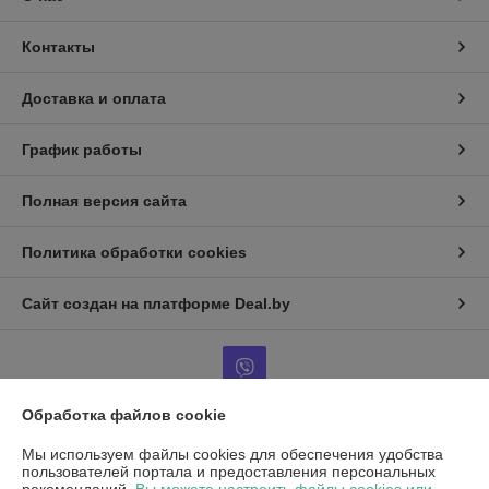
Контакты
Доставка и оплата
График работы
Полная версия сайта
Политика обработки cookies
Сайт создан на платформе Deal.by
Обработка файлов cookie
Информация для покупателя
Мы используем файлы cookies для обеспечения удобства
пользователей портала и предоставления персональных
Юридическое лицо:
Частное унитарное предприятие «Воркаут Мед»