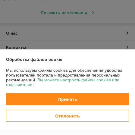
Показать все отзывы
О нас
Контакты
Обработка файлов cookie
Доставка и оплата
Мы используем файлы cookies для обеспечения удобства
пользователей портала и предоставления персональных
График работы
рекомендаций.
Вы можете настроить файлы cookies или
отключить их.
Полная версия сайта
Принять
Политика обработки cookies
Отклонить
Сайт создан на платформе Deal.by