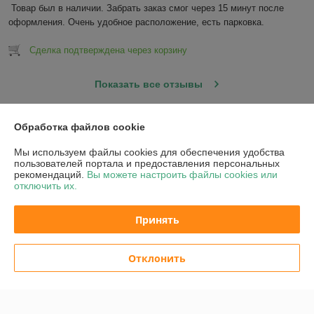
Товар был в наличии. Забрать заказ смог через 15 минут после 
оформления. Очень удобное расположение, есть парковка.
Сделка подтверждена через корзину
Показать все отзывы
Обработка файлов cookie
О нас
Мы используем файлы cookies для обеспечения удобства
пользователей портала и предоставления персональных
Контакты
рекомендаций.
Вы можете настроить файлы cookies или
отключить их.
Доставка и оплата
Принять
График работы
Отклонить
Полная версия сайта
Политика обработки cookies