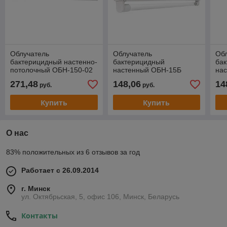
Облучатель
Облучатель
Об
бактерицидный настенно-
бактерицидный
ба
потолочный ОБН-150-02
настенный ОБН-15Б
на
открытые лампы
эк
271,48
148,06
14
руб.
руб.
Купить
Купить
О нас
83% положительных из 6 отзывов за год
Работает с 26.09.2014
г. Минск
ул. Октябрьская, 5, офис 106, Минск, Беларусь
Контакты