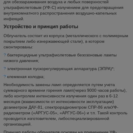
для обеззараживания воздуха и любых поверхностей
ультрафиолетовым (УФ-С) излучением для предотвращения
внутрикомнатного распространения воздушно-капельных
инфекций.
Устройство и принцип работы
Облучатель состоит из корпуса (металлического с полимерным
покрытием либо изнержавеющей стали), в котором
смонтированы:
?
бактерицидные ультрафиолетовые безозоновые лампы
низкого давления;
?
электронная пускорегулирующая аппаратура (ЭПРА)*;
?
клеммная колодка;
Необходимость замены ламп определяется путем учета
суммарного времени горения ламп(через 9000 часов работы),
либо контролем интенсивности излучения один раз в 6-12
месяцев (взависимости от интенсивности эксплуатации)
дозиметром ДАУ-81, спектрорадиометром СПР-86 илиУФ-
радиометром («АРГУС-05», «АРГУС-06») и т.п. Такой контроль
проводится изготовителем, либоспециализированной
организацией.
Принцип работы облучателя основан на применении УФ-