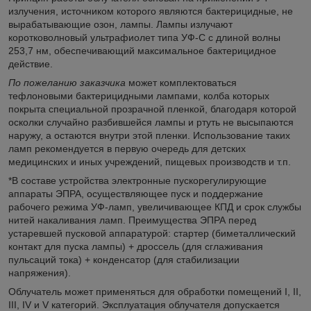
излучения, источником которого являются бактерицидные, не
вырабатывающие озон, лампы. Лампы излучают
коротковолновый ультрафиолет типа УФ-С с длиной волны
253,7 нм, обеспечивающий максимальное бактерицидное
действие.
По пожеланию заказчика
может комплектоваться
тефлоновыми бактерицидными лампами, колба которых
покрыта специальной прозрачной пленкой, благодаря которой
осколки случайно разбившейся лампы и ртуть не высыпаются
наружу, а остаются внутри этой пленки. Использование таких
ламп рекомендуется в первую очередь для детских
медицинских и иных учреждений, пищевых производств и т.п.
*В составе устройства электронные пускорегулирующие
аппараты ЭПРА, осуществляющее пуск и поддержание
рабочего режима УФ-ламп, увеличивающее КПД и срок службы
нитей накаливания ламп. Преимущества ЭПРА перед
устаревшей пусковой аппаратурой: стартер (биметаллический
контакт для пуска лампы) + дроссель (для сглаживания
пульсаций тока) + конденсатор (для стабилизации
напряжения).
Облучатель может применяться для обработки помещений I, II,
III, IV и V категорий. Эксплуатация облучателя допускается