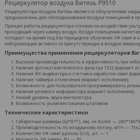
Рециркулятор воздуха Витязь P9510
Рециркуляторы воздуха Витязь являются облучателями закр
предназначены для обеззараживания воздуха помещений в пр
Принцип работы рециркулятора основан на воздействии ульт
проходящий через камеру воздух. Воздух помещения нагнета
попадает на время под бактерицидное облучение УФ ламп в к
нейтрализация активности присутствующих в воздухе микроо
Преимущества применения рециркуляторов Ви
Высокая производительность и эффективность при небо
Наличие фотокаталитического фильтра TiO2 (вариант ис
Наличие ЖК индикатора и счетчика наработки ламп (вари
Наличие таймера отключения (вариант исполнения);
Возможность для пользователя программировать режимы
Наличие речевого информатора (вариант исполнения);
Низкий уровень звука вентилятора;
Возможность укомплектования штативом.
Технические характеристики
Габаритные размеры (Ш*В*Г), мм, не более — 280*180*
Производительность по воздушному потоку, м?/ч — 75±
Количество УФ ламп (цоколь G13), шт. — 1
Мощность УФ лампы, Вт — 95