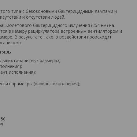
ытого типа с безозоновыми бактерицидными лампами и
исутствии и отсутствии людей.
рафиолетового бактерицидного излучения (254 нм) на
ется в камеру рециркулятора встроенным вентилятором и
амере. В результате такого воздействия происходит
рганизмов.
тязь
льших габаритных размерах;
полнения);
ант исполнения);
 и параметры (вариант исполнения);
850
25