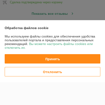
Сделка подтверждена через корзину
Показать все отзывы
Обработка файлов cookie
О нас
Мы используем файлы cookies для обеспечения удобства
пользователей портала и предоставления персональных
Контакты
рекомендаций.
Вы можете настроить файлы cookies или
отключить их.
Доставка и оплата
Принять
График работы
Отклонить
Полная версия сайта
Политика обработки cookies
Сайт создан на платформе Deal.by