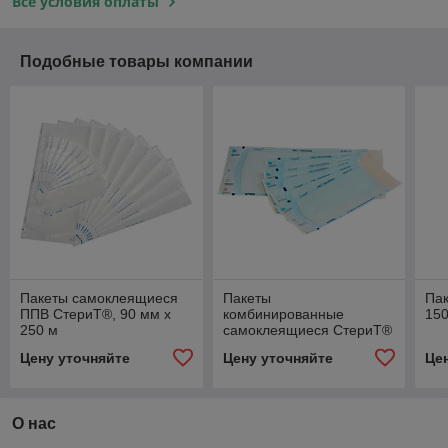
Все условия оплаты
Подобные товары компании
Пакеты самоклеящиеся
Пакеты
Па
ППВ СтериТ®, 90 мм х
комбинированные
15
250 м
самоклеящиеся СтериТ®
90х200 мм (100 шт.)
Цену уточняйте
Цену уточняйте
Це
О нас