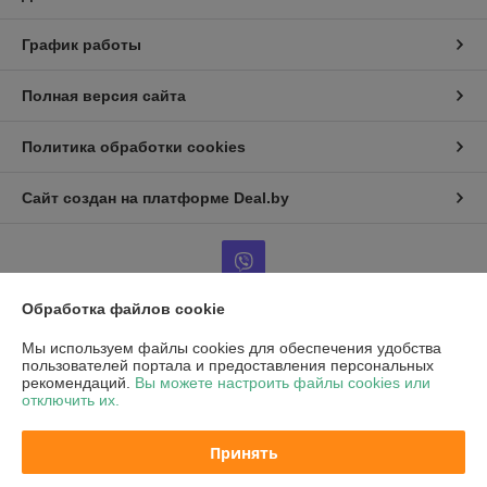
График работы
Полная версия сайта
Политика обработки cookies
Сайт создан на платформе Deal.by
Обработка файлов cookie
Информация для покупателя
Мы используем файлы cookies для обеспечения удобства
пользователей портала и предоставления персональных
Юридическое лицо:
Частное унитарное предприятие «Воркаут Мед»
рекомендаций.
Вы можете настроить файлы cookies или
РБ, 220030, г. Минск, ул. Октябрьская, д.5, оф.109
отключить их.
Регистрационный номер ЕГР: 193667564
Принять
УНП: 193667564