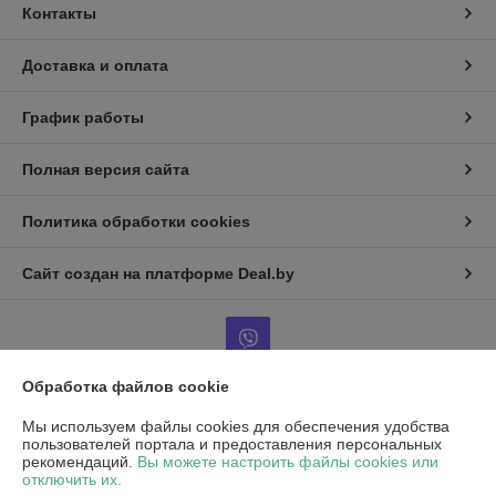
Контакты
Доставка и оплата
График работы
Полная версия сайта
Политика обработки cookies
Сайт создан на платформе Deal.by
Обработка файлов cookie
Информация для покупателя
Мы используем файлы cookies для обеспечения удобства
пользователей портала и предоставления персональных
Юридическое лицо:
Частное унитарное предприятие «Воркаут Мед»
рекомендаций.
Вы можете настроить файлы cookies или
РБ, 220030, г. Минск, ул. Октябрьская, д.5, оф.109
отключить их.