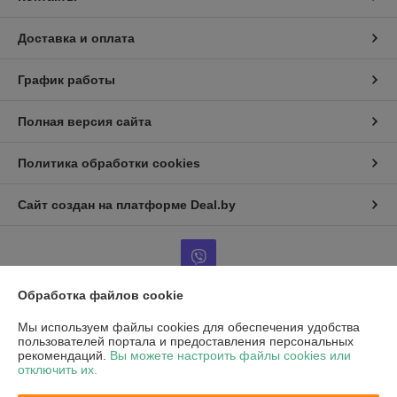
Доставка и оплата
График работы
Полная версия сайта
Политика обработки cookies
Сайт создан на платформе Deal.by
Обработка файлов cookie
Информация для покупателя
Мы используем файлы cookies для обеспечения удобства
пользователей портала и предоставления персональных
Юридическое лицо:
Частное унитарное предприятие «Воркаут Мед»
рекомендаций.
Вы можете настроить файлы cookies или
РБ, 220030, г. Минск, ул. Октябрьская, д.5, оф.109
отключить их.
Регистрационный номер ЕГР: 193667564