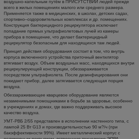
воздушно-капельным путём в ПРИСУТСТВИИ людей прежде
всего в жилых помещениях малого или среднего размера.
Применяется также в медицинских, в школах, детских садах,
спортивно–оздоровительных комплексах и др. помещениях.
Конструкция бактерицидного рециркулятора исключает
попадание прямых ультрафиолетовых лучей из камеры
прибора в помещение, что делает бактерицидный
рециркулятор безопасным для находящихся там людей.
Принцип действия оборудования состоит в том, что внутрь
корпуса включенного устройства приточный вентилятор
втягивает воздух. Объем воздушных масс, находящихся внутри
рециркулирующей конструкции, обеззараживается
посредством ультрафиолета. После дезинфицирования они
покидают прибор, далее затягивается следующая порция
воздуха.
Обеззараживающее кварцевое оборудование являются
незаменимыми помощниками в борьбе за здоровье, особенно
в учреждениях и домах, где важно поддерживать высокое
качество воздуха.
УМТ-РВБ 2/55 представлен в исполнении настенного типа, с
лампой 25 Вт G13 и производительностью 90 м?/ч (при
бакэффективности 99%). Имеет металлический корпус с
полимерным покрытием, встроенную технологию ЭПРА