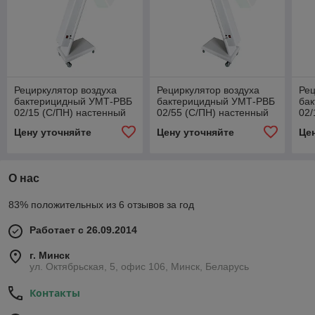
Рециркулятор воздуха
Рециркулятор воздуха
Рец
бактерицидный УМТ-РВБ
бактерицидный УМТ-РВБ
ба
02/15 (С/ПН) настенный
02/55 (С/ПН) настенный
02/
передвижной со
передвижной со
нас
Цену уточняйте
Цену уточняйте
Це
счетчиком
счетчиком
фил
О нас
83% положительных из 6 отзывов за год
Работает с 26.09.2014
г. Минск
ул. Октябрьская, 5, офис 106, Минск, Беларусь
Контакты