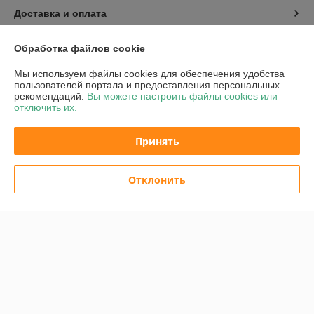
Доставка и оплата
График работы
Обработка файлов cookie
Мы используем файлы cookies для обеспечения удобства
Полная версия сайта
пользователей портала и предоставления персональных
рекомендаций.
Вы можете настроить файлы cookies или
отключить их.
Политика обработки cookies
Принять
Сайт создан на платформе Deal.by
Отклонить
Информация для покупателя
Юридическое лицо:
Частное унитарное предприятие «Воркаут Мед»
РБ, 220030, г. Минск, ул. Октябрьская, д.5, оф.109
Регистрационный номер ЕГР: 193667564