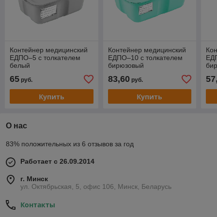
Контейнер медицинский
Контейнер медицинский
Ко
ЕДПО–5 с толкателем
ЕДПО–10 с толкателем
ЕД
белый
бирюзовый
би
65
83,60
57
руб.
руб.
Купить
Купить
О нас
83% положительных из 6 отзывов за год
Работает с 26.09.2014
г. Минск
ул. Октябрьская, 5, офис 106, Минск, Беларусь
Контакты