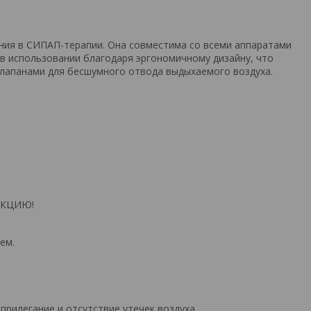
ания в СИПАП-терапии. Она совместима со всеми аппаратами
 в использовании благодаря эргономичному дизайну, что
клапанами для бесшумного отвода выдыхаемого воздуха.
УКЦИЮ!
ем.
прилегание и отсутствие утечек воздуха.