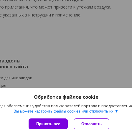
о прилегания, что может привести к утечкам воздуха.
 указанных в инструкции к применению.
 разделы
ного сайта
и для инвалидов
ция
ное оборудование
Обработка файлов cookie
пия
 для обеспечения удобства пользователей портала и предоставлени
медтехника
Вы можете настроить файлы cookies или отключить их.
Сайт создан на платформе Deal.by
Принять все
Отклонить
Политика обработки файлов cookies