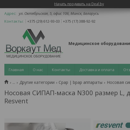
Начать продавать на Deal.by
ул. Октябрьская, 5, офис 106, Минск, Беларусь
+375 (29) 612-93-03
+375 (17) 388-92-92
Медицинское оборудовани
Главная
О нас
Контакты
Доставка и оплата
От
...
Другие категории
Cpap | bpap аппараты
Носовая сип
Носовая СИПАП-маска N300 размер L, д
Resvent