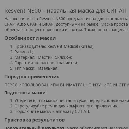
Resvent N300 – назальная маска для СИПАП
Назальная маска Resvent N300 предназначена для использов
CPAP, Auto CPAP и BiPAP, доступными на рынке. Маска проста
облегчает процесс надевания и снятия. Также она оснащена 
Особенности маски
Производитель: ResVent Medical (Китай);
Размер L;
Материал: Пластик, Силикон;
Гарантия: не распространяется;
Тип маски: Назальная.
Порядок применения
ПЕРЕД ИСПОЛЬЗОВАНИЕМ ВНИМАТЕЛЬНО ИЗУЧИТЕ ИНСТР
Подготовка маски:
Убедитесь, что маска чистая и сухая перед использовани
Отрегулируйте ремни для комфортного прилегания.
Подключите маску к аппарату СИПАП.
Трактовка результатов
Положительный результат:
маска обеспечивает надежное 