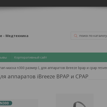
е - Медтехника
зывы
Корпоративный сайт
ап-маска n300 размер l, для аппаратов ibreeze bpap и сpap resve
ля аппаратов iBreeze BPAP и СPAP