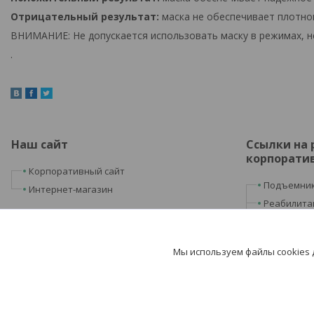
Отрицательный результат:
маска не обеспечивает плотног
ВНИМАНИЕ: Не допускается использовать маску в режимах, не
.
Наш сайт
Ссылки на
корпоратив
Корпоративный сайт
Подъемник
Интернет-магазин
Реабилита
Лаборатор
Физиотера
Мы используем файлы cookies
Домашняя 