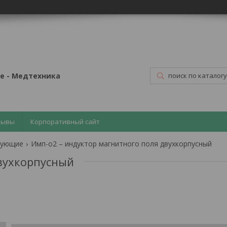
е - Медтехника
зывы
Корпоративный сайт
тующие
Имп-о2 – индуктор магнитного поля двухкорпусный
вухкорпусный