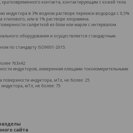
, кратковременного контакта, контактирующим с кожей тела
ю индуктора в 3% водном растворе перекиси водорода с 0,5%
а этилового, или в 1% растворе хлорамина.
поверхности салфеткой из бязи или марли с интервалом
циального оборудования и осуществляется стандартным
ном по стандарту ISO9001-2015.
более ?63х42
хности индукторов, измеренная клещами токоизмерительными
 поверхности индуктора, мТл, не более: 25
индуктора, мТл, не более: 75
 разделы
ного сайта