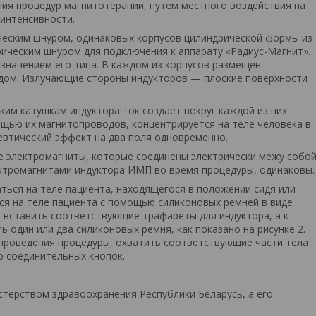
ия процедур магнитотерапии, путем местного воздействия на
интенсивности.
ическим шнуром, одинаковых корпусов цилиндрической формы из
ическим шнуром для подключения к аппарату «Радиус-Магнит».
значением его типа. В каждом из корпусов размещен
одом. Излучающие стороны индукторов — плоские поверхности
им катушкам индуктора ток создает вокруг каждой из них
ощью их магнитопроводов, концентрируется на теле человека в
евтический эффект на два поля одновременно.
е электромагниты, которые соединены электрически межу собо
ктромагнитами индуктора ИМП во время процедуры, одинаковы.
ться на теле пациента, находящегося в положении сидя или
ся на теле пациента с помощью силиконовых ремней в виде
а вставить соответствующие трафареты для индуктора, а к
один или два силиконовых ремня, как показано на рисунке 2.
 проведения процедуры, охватить соответствующие части тела
 соединительных кнопок.
терством здравоохранения Республики Беларусь, а его