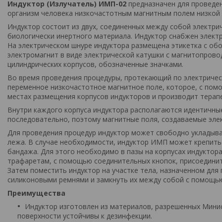
Индуктор (Излучатель) ИМП-02
предназначен для проведен
организм человека низкочастотным магнитным полем низкой 
Индуктор состоит из двух, соединенных между собой электр
биологически инертного материала. Индуктор снабжен электр
На электрическом шнуре индуктора размещена этикетка с обо
электромагнит в виде электрической катушки с магнитопров
цилиндрических корпусов, обозначенные значками.
Во время проведения процедуры, протекающий по электрическ
переменное низкочастотное магнитное поле, которое, с пом
местах размещения корпусов индукторов и производит терап
Внутри каждого корпуса индуктора располагаются идентичны
последовательно, поэтому магнитные поля, создаваемые эле
Для проведения процедур индуктор может свободно укладыва
лежа. В случае необходимости, индуктор ИМП может крепить
бандажа. Для этого необходимо в пазы на корпусах индуктор
трафаретам, с помощью соединительных кнопок, присоединить 
Затем поместить индуктор на участке тела, назначенном для
силиконовыми ремнями и замкнуть их между собой с помощью
Преимущества
Индуктор изготовлен из материалов, разрешенных Минис
поверхности устойчивы к дезинфекции.