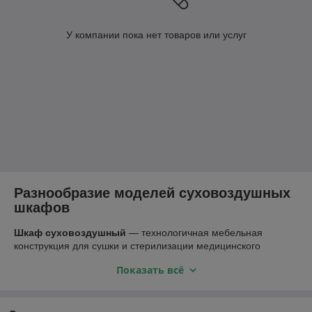
У компании пока нет товаров или услуг
Разнообразие моделей суховоздушных
шкафов
Шкаф суховоздушный
— технологичная мебельная
конструкция для сушки и стерилизации медицинского
и лабораторного инвентаря в больницах, исследовательских
Показать всё
центрах, на фармацевтическом производстве. За счет
автоматической циркуляции горячего воздуха обеспечивает
глубокую термическую обработку посуды, шприцев,