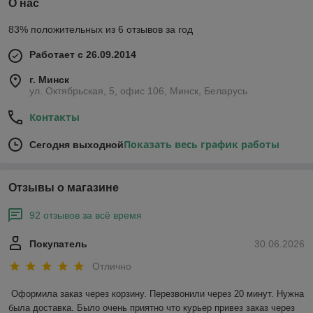
инструментов из стекла, металла, других термостойких
О нас
материалов.
83% положительных из 6 отзывов за год
Востребованность суховоздушных шкафов объясняется
нуждой каждого учреждения медицинского профиля
Работает с 26.09.2014
в оборудовании, поддерживающем санитарию
и безопасность проводимых манипуляций. Шкафы —
г. Минск
сравнительно простой вариант, обладающий, тем не менее,
ул. Октябрьская, 5, офис 106, Минск, Беларусь
высоким бактерицидным потенциалом.
Контакты
Производители предлагают разные модификации,
отличающиеся объемом камеры, мощностью воздушного
Показать весь график работы
потока, наличием альтернативных программ циркуляции
Сегодня выходной
и конвекции, функций автоматического контроля
и поддержания нормальных условий сушки или
стерилизации.
Отзывы о магазине
В лучших моделях реализован ряд дополнительных
92 отзывов за всё время
возможностей, оптимизирующих работу камеры. Среди них
стоит отметить равномерное прогревание; автоматическое
поддержание установленной температуры (в широком
Покупатель
30.06.2026
диапазоне — до +350 С); хронометрию и индикацию
Отлично
процесса сушки; встроенную сигнализацию, срабатывающую
при существенных скачках температуры и нарушении
Оформила заказ через корзину. Перезвонили через 20 минут. Нужна 
выбранного пользователем режима.
была доставка. Было очень приятно что курьер привез заказ через 