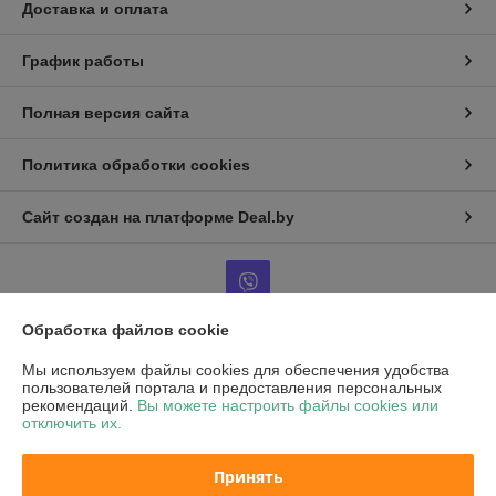
Доставка и оплата
График работы
Полная версия сайта
Политика обработки cookies
Сайт создан на платформе Deal.by
Обработка файлов cookie
Информация для покупателя
Мы используем файлы cookies для обеспечения удобства
пользователей портала и предоставления персональных
Юридическое лицо:
Частное унитарное предприятие «Воркаут Мед»
рекомендаций.
Вы можете настроить файлы cookies или
РБ, 220030, г. Минск, ул. Октябрьская, д.5, оф.109
отключить их.
Регистрационный номер ЕГР: 193667564
Принять
УНП: 193667564