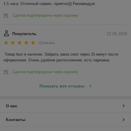
Суховоздушные шкафы на фоне альтернативных видов
1.5 часа. Отличный сервис, приятно))) Рекомендую
стерилизационной техники выделяются экономичным
расходованием энергоресурсов, большой вместительностью,
Сделка подтверждена через корзину
надежностью и наглядностью процесса обработки изделий
и входят в число самой востребованной медицинской
сушильной и стерилизующей техники.
Покупатель
22.05.2026
Отлично
Товар был в наличии. Забрать заказ смог через 15 минут после 
оформления. Очень удобное расположение, есть парковка.
Сделка подтверждена через корзину
Показать все отзывы
О нас
Контакты