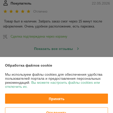
Покупатель
22.05.2026
Отлично
Товар был в наличии. Забрать заказ смог через 15 минут после 
оформления. Очень удобное расположение, есть парковка.
Сделка подтверждена через корзину
Показать все отзывы
Обработка файлов cookie
О нас
Мы используем файлы cookies для обеспечения удобства
Контакты
пользователей портала и предоставления персональных
рекомендаций.
Вы можете настроить файлы cookies или
отключить их.
Доставка и оплата
Принять
График работы
Отклонить