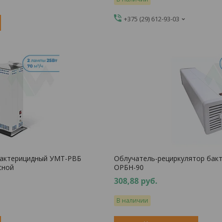
+375 (29) 612-93-03
бактерицидный УМТ-РВБ
Облучатель-рециркулятор бак
сной
ОРБН-90
308,88
руб.
В наличии