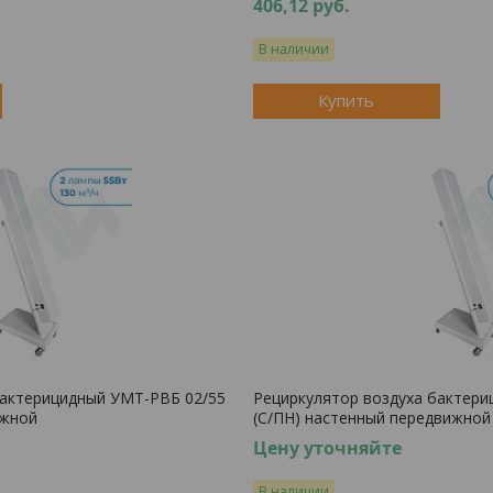
406,12
руб.
В наличии
Купить
бактерицидный УМТ-РВБ 02/55
Рециркулятор воздуха бактери
ижной
(С/ПН) настенный передвижной
Цену уточняйте
В наличии