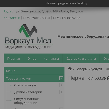
Начать продавать на Deal.by
ул. Октябрьская, 5, офис 106, Минск, Беларусь
+375 (29) 612-93-03
+375 (17) 388-92-92
Медицинское оборудовани
Главная
О нас
Контакты
Доставка и оплата
От
Товары и услуги
Ф
Перчатки хозя
Товары и услуги
Стерилизация
Другие категории
Симуляционное
оборудование