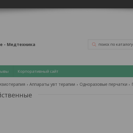
е - Медтехника
зывы
Корпоративный сайт
изиотерапия
Аппараты увт терапии
Одноразовые перчатки
йственные