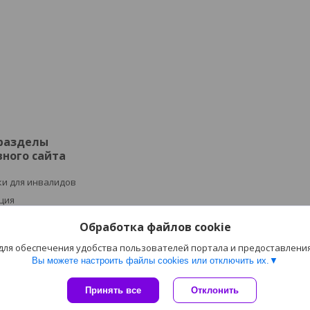
 разделы
ного сайта
и для инвалидов
ция
ное оборудование
Обработка файлов cookie
пия
 для обеспечения удобства пользователей портала и предоставлени
медтехника
Вы можете настроить файлы cookies или отключить их.
Сайт создан на платформе Deal.by
Принять все
Отклонить
Политика обработки файлов cookies