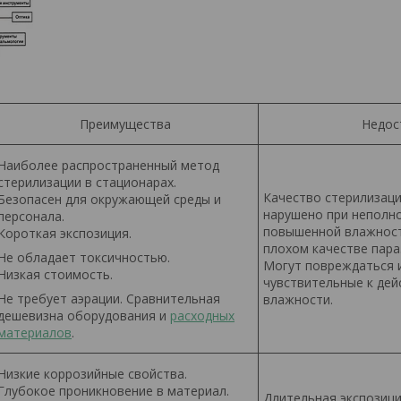
Преимущества
Недос
Наиболее распространенный метод
стерилизации в стационарах.
Качество стерилизац
Безопасен для окружающей среды и
нарушено при неполно
персонала.
повышенной влажност
Короткая экспозиция.
плохом качестве пара
Не обладает токсичностью.
Могут повреждаться 
Низкая стоимость.
чувствительные к дей
Не требует аэрации. Сравнительная
влажности.
дешевизна оборудования и
расходных
материалов
.
Низкие коррозийные свойства.
Глубокое проникновение в материал.
Длительная экспозици