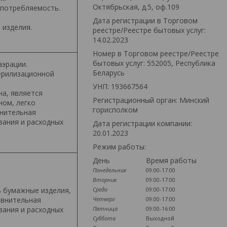
Октябрьская, д.5, оф.109
опотребляемость.
Дата регистрации в Торговом
 изделия.
реестре/Реестре бытовых услуг:
14.02.2023
Номер в Торговом реестре/Реестре
бытовых услуг: 552005, Республика
аэрации.
Беларусь
ерилизационной
УНП: 193667564
на, является
Регистрационный орган: Минский
ном, легко
горисполком
внительная
вания и расходных
Дата регистрации компании:
20.01.2023
Режим работы:
День
Время работы
Понедельник
09:00-17:00
Вторник
09:00-17:00
ь бумажные изделия,
Среда
09:00-17:00
авнительная
Четверг
09:00-17:00
вания и расходных
Пятница
09:00-16:00
Суббота
Выходной