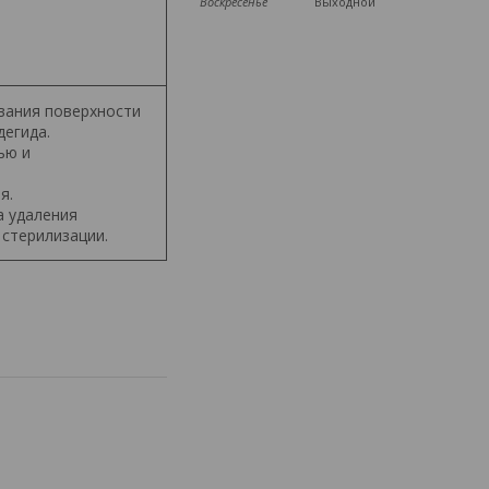
Воскресенье
Выходной
ания поверхности
егида.
ью и
я.
а удаления
стерилизации.