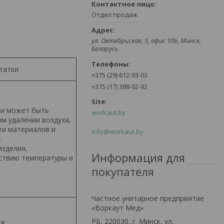
Отдел продаж
ул. Октябрьская, 5, офис 106, Минск,
Беларусь
татки
+375 (29) 612-93-03
+375 (17) 388-92-92
ии может быть
workaut.by
м удалении воздуха,
и материалов и
info@workaut.by
.
изделия,
Информация для
ствию температуры и
покупателя
Частное унитарное предприятие
«Воркаут Мед»
РБ, 220030, г. Минск, ул.
я.