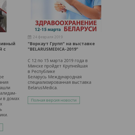
24 февраля 2019
тивный
"Воркаут Групп" на выставке
й с
"BELARUSMEDICA-2019"
С 12 по 15 марта 2019 года в
Минске пройдет Крупнейшая
в Республике
ре
Беларусь Международная
ания
специализированная выставка
нашли
BelarusMedica.
валидам-
м в домах
Полная версия новости
х
ь
ики.