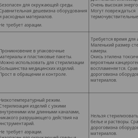
Безопасен для окружающей среды.
Очень высокая энерг
Сравнительная дешевизна оборудования
Могут повреждаться
и расходных материалов.
термочувствительные
Не требует аэрации.
Требуется время для 
Маленький размер ст
Проникновение в упаковочные
камеры.
материалы и пластиковые пакеты.
Окись этилена токсич
Можно использовать для стерилизации
вероятным канцероге
большинства медицинских изделий.
воспламеняется. Сра
Прост в обращении и контроле.
дороговизна оборудо
материалов.
Низкотемпературный режим.
Стерилизация изделий с узкими
внутренними или длинными каналами,
Нельзя стерилизоват
никакого разрушающего действия на
белье и растворы. Ср
инструментарий.
дороговизна оборудо
Не требует аэрации.
материалов.
Безопасен для окружающей среды и