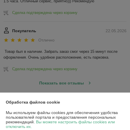
1.5 часа. Отличный сервис, приятно))) Рекомендую
Сделка подтверждена через корзину
Покупатель
22.05.2026
Отлично
Товар был в наличии. Забрать заказ смог через 15 минут после 
оформления. Очень удобное расположение, есть парковка.
Сделка подтверждена через корзину
Показать все отзывы
Обработка файлов cookie
О нас
Мы используем файлы cookies для обеспечения удобства
Контакты
пользователей портала и предоставления персональных
рекомендаций.
Вы можете настроить файлы cookies или
отключить их.
Доставка и оплата